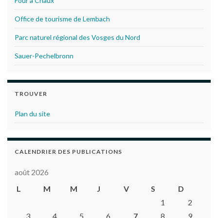
Four à Chaux
Office de tourisme de Lembach
Parc naturel régional des Vosges du Nord
Sauer-Pechelbronn
TROUVER
Plan du site
CALENDRIER DES PUBLICATIONS
août 2026
L
M
M
J
V
S
D
1
2
3
4
5
6
7
8
9