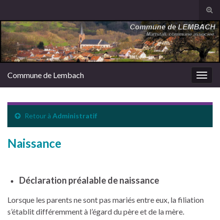
Tog
sear
Search for:
for
Commune de Lembach
Togg
navig
Retour à
Administratif
Naissance
Déclaration préalable de naissance
Lorsque les parents ne sont pas mariés entre eux, la filiation
s’établit différemment à l’égard du père et de la mère.