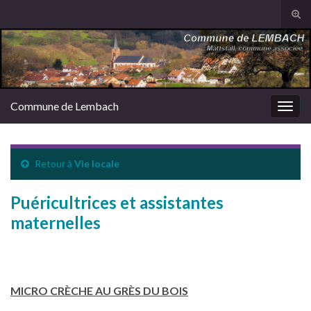
Tog
sear
Search for:
for
Commune de Lembach
Togg
navig
Retour à
Vie locale
Puéricultrices et assistantes
maternelles
MICRO CRÈCHE AU GRÈS DU BOIS