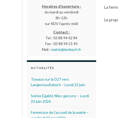
Horaires d'ouverture :
La ferm
du mardi au vendredi
8h-12h
Le prop
sur RDV l'après-midi
Contact :
Tel : 03 88 94 42 84
Fax : 03 88 94 21 45
Mail :
mairie@lembach.fr
ACTUALITÉS
Travaux sur la D27 vers
Langensoultzbach – Lundi 22 juin
Soirée Égalité filles-garçons – Lundi
22 juin 2026
Fermeture de l’accueil de la mairie –
vendredi 15 mai 2026