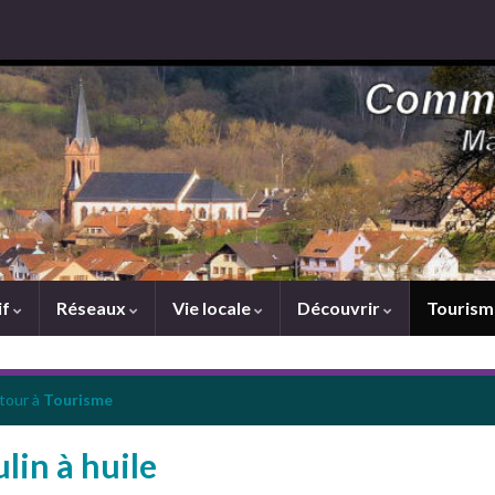
if
Réseaux
Vie locale
Découvrir
Touris
tour à
Tourisme
lin à huile