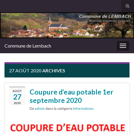
Tog
sear
Search for:
for
Commune de Lembach
Togg
navig
27 AOÛT 2020
ARCHIVES
Coupure d’eau potable 1er
AOÛT
27
septembre 2020
2020
De
admin
dans la catégorie
Informations