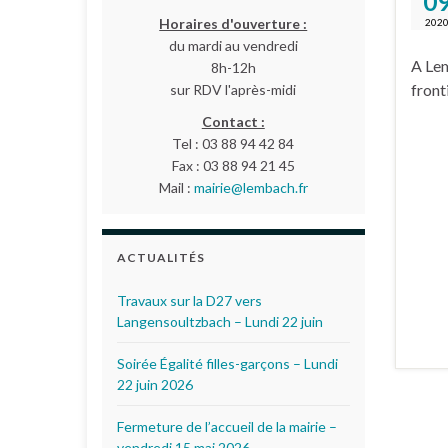
0
Horaires d'ouverture :
202
du mardi au vendredi
A Lem
8h-12h
front
sur RDV l'après-midi
Contact :
Tel : 03 88 94 42 84
Fax : 03 88 94 21 45
Mail :
mairie@lembach.fr
ACTUALITÉS
Travaux sur la D27 vers
Langensoultzbach – Lundi 22 juin
Soirée Égalité filles-garçons – Lundi
22 juin 2026
Fermeture de l’accueil de la mairie –
vendredi 15 mai 2026