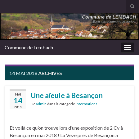
Tog
sear
Search for:
for
Commune de Lembach
Togg
navig
14 MAI 2018
ARCHIVES
Une aïeule à Besançon
MAI
14
De
admin
dans la catégorie
Informations
2018
Et voilà ce qu’on trouve lors d’une exposition de 2 Cv à
Besançon en mai 2018 ! La Vèze près de Besançon a