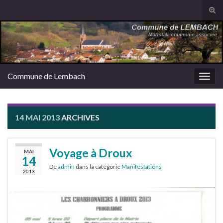
Tog
sear
Search for:
for
Commune de Lembach
Togg
navig
14 MAI 2013
ARCHIVES
Voyage à Droux
MAI
14
De
admin
dans la catégorie
Manifestations
2013