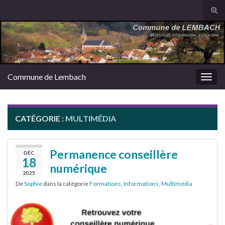
Tog
sear
Search for:
for
Commune de Lembach
Togg
navig
CATÉGORIE :
MULTIMÉDIA
Permanence conseillère
DÉC
18
numérique
2025
De
Sophie
dans la catégorie
Formations
,
Informations
,
Multimédia