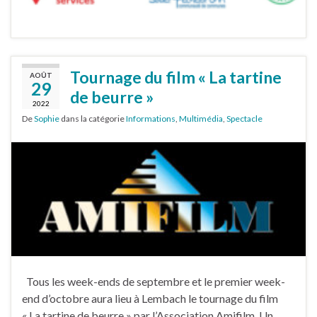
Tournage du film « La tartine
AOÛT
29
de beurre »
2022
De
Sophie
dans la catégorie
Informations
,
Multimédia
,
Spectacle
Tous les week-ends de septembre et le premier week-
end d’octobre aura lieu à Lembach le tournage du film
« La tartine de beurre » par l’Association Amifilm Un