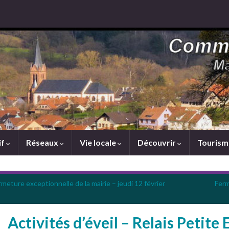
if
Réseaux
Vie locale
Découvrir
Touris
meture exceptionnelle de la mairie – jeudi 12 février
Ferm
Activités d’éveil – Relais Petite