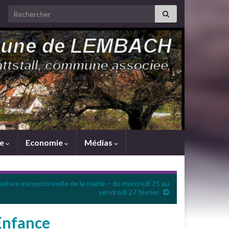
Search for:
me
Economie
Médias
eture exceptionnelle de la mairie – du mercredi 25 au
vendredi 27 février
 Enfance