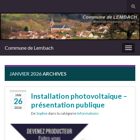
Tog
sear
Search for:
for
Commune de Lembach
Togg
navig
JANVIER 2026
ARCHIVES
Installation photovoltaïque –
JAN
26
présentation publique
2026
De
Sophie
dans la catégorie
Informations