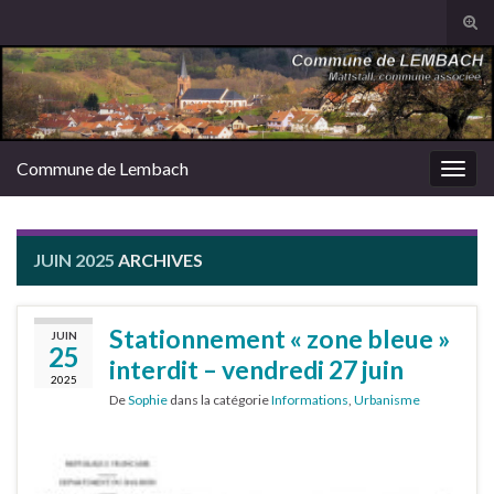
Tog
sear
Search for:
for
Commune de Lembach
Togg
navig
JUIN 2025
ARCHIVES
Stationnement « zone bleue »
JUIN
25
interdit – vendredi 27 juin
2025
De
Sophie
dans la catégorie
Informations
,
Urbanisme