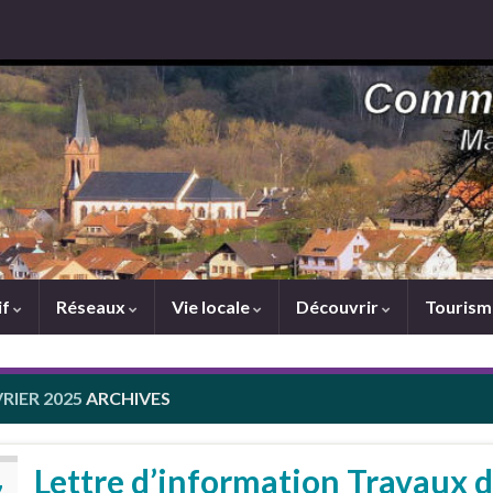
if
Réseaux
Vie locale
Découvrir
Touris
VRIER 2025
ARCHIVES
Lettre d’information Travaux d