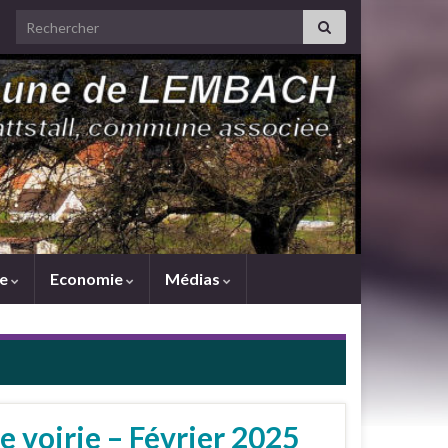
Search for:
me
Economie
Médias
e voirie – Février 2025