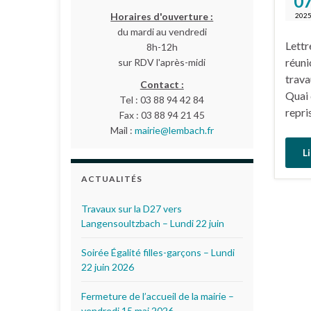
0
Horaires d'ouverture :
202
du mardi au vendredi
Lettr
8h-12h
réuni
sur RDV l'après-midi
trava
Contact :
Quai 
Tel : 03 88 94 42 84
repri
Fax : 03 88 94 21 45
Mail :
mairie@lembach.fr
Li
ACTUALITÉS
Travaux sur la D27 vers
Langensoultzbach – Lundi 22 juin
Soirée Égalité filles-garçons – Lundi
22 juin 2026
Fermeture de l’accueil de la mairie –
vendredi 15 mai 2026