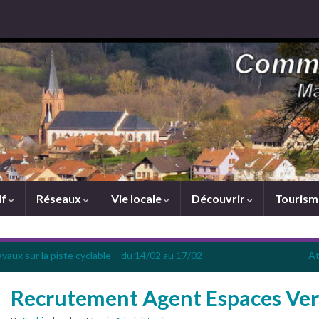
if
Réseaux
Vie locale
Découvrir
Touris
vaux sur la piste cyclable – du 14/02 au 17/02
At
Recrutement Agent Espaces Ver