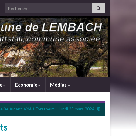
Search for:
me
Economie
Médias
elier Aidant-aidé à Forstheim – lundi 25 mars 2024
ts