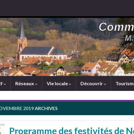
if
Réseaux
Vie locale
Découvrir
Touris
OVEMBRE 2019
ARCHIVES
Programme des festivités de N
V