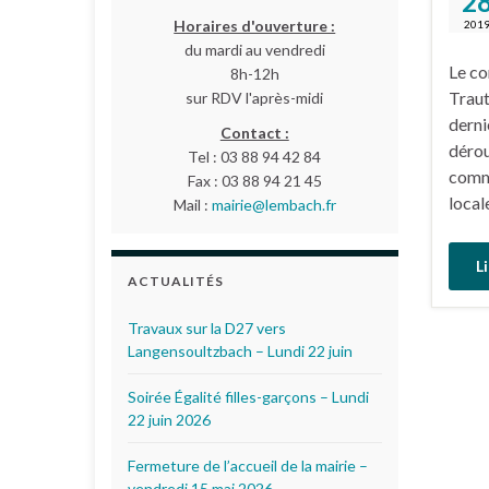
2
Horaires d'ouverture :
201
du mardi au vendredi
Le co
8h-12h
Traut
sur RDV l'après-midi
derni
Contact :
dérou
Tel : 03 88 94 42 84
comme
Fax : 03 88 94 21 45
local
Mail :
mairie@lembach.fr
Li
ACTUALITÉS
Travaux sur la D27 vers
Langensoultzbach – Lundi 22 juin
Soirée Égalité filles-garçons – Lundi
22 juin 2026
Fermeture de l’accueil de la mairie –
vendredi 15 mai 2026