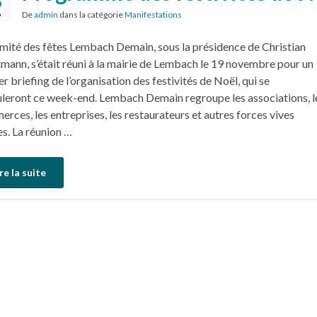
8
De
admin
dans la catégorie
Manifestations
9
mité des fêtes Lembach Demain, sous la présidence de Christian
mann, s’était réuni à la mairie de Lembach le 19 novembre pour un
er briefing de l’organisation des festivités de Noël, qui se
leront ce week-end. Lembach Demain regroupe les associations, l
rces, les entreprises, les restaurateurs et autres forces vives
es. La réunion …
re la suite