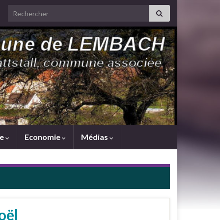
Search for:
me
Economie
Médias
oël