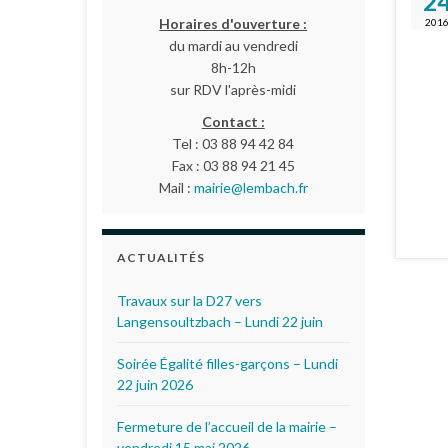
2
Horaires d'ouverture :
201
du mardi au vendredi
8h-12h
sur RDV l'après-midi
Contact :
Tel : 03 88 94 42 84
Fax : 03 88 94 21 45
Mail :
mairie@lembach.fr
ACTUALITÉS
Travaux sur la D27 vers
Langensoultzbach – Lundi 22 juin
Soirée Égalité filles-garçons – Lundi
22 juin 2026
Fermeture de l’accueil de la mairie –
vendredi 15 mai 2026