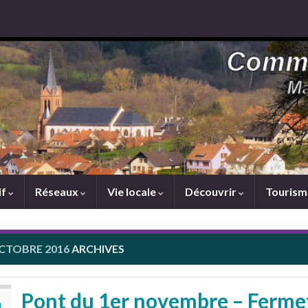
if
Réseaux
Vie locale
Découvrir
Touris
CTOBRE 2016
ARCHIVES
Pont du 1er novembre – Fermet
T