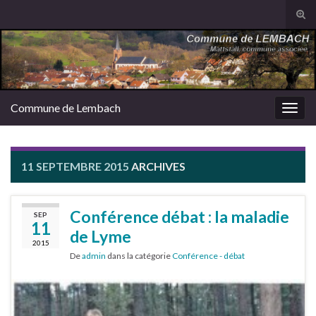
Tog
sear
Search for:
for
Commune de Lembach
Togg
navig
11 SEPTEMBRE 2015
ARCHIVES
Conférence débat : la maladie
SEP
11
de Lyme
2015
De
admin
dans la catégorie
Conférence - débat