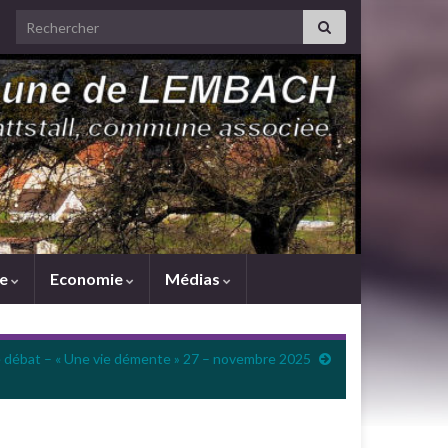
Search for:
me
Economie
Médias
 débat – « Une vie démente » 27 – novembre 2025