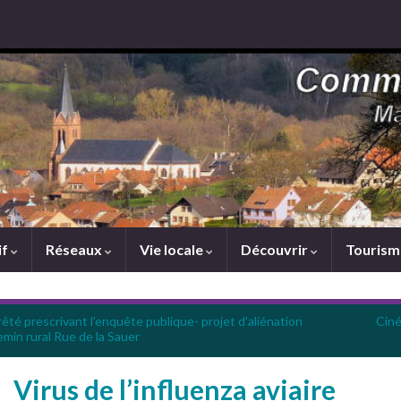
if
Réseaux
Vie locale
Découvrir
Touris
êté prescrivant l’enquête publique- projet d’aliénation
Ciné
min rural Rue de la Sauer
Virus de l’influenza aviaire