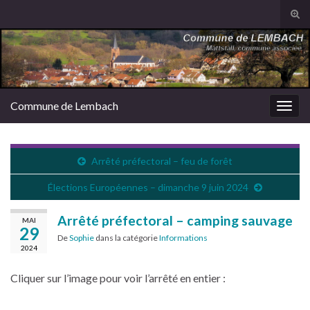
Tog
sear
Search for:
for
Commune de Lembach
Togg
navig
Arrêté préfectoral – feu de forêt
Élections Européennes – dimanche 9 juin 2024
Arrêté préfectoral – camping sauvage
MAI
29
De
Sophie
dans la catégorie
Informations
2024
Cliquer sur l’image pour voir l’arrêté en entier :