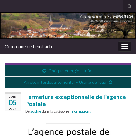
Tog
sear
Search for:
for
Commune de Lembach
Togg
navig
Chèque énergie – Infos
Arrêté interdépartemental – Usage de l’eau
Fermeture exceptionnelle de l’agence
JUIN
05
Postale
2023
De
Sophie
dans la catégorie
Informations