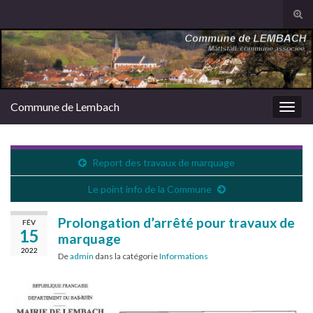
Tog
sear
Search for:
for
Commune de Lembach
Togg
navig
Report des travaux de marquage
Le point info de la Commune
Prolongation d’arrêté pour travaux de
FÉV
15
marquage
2022
De
admin
dans la catégorie
Informations