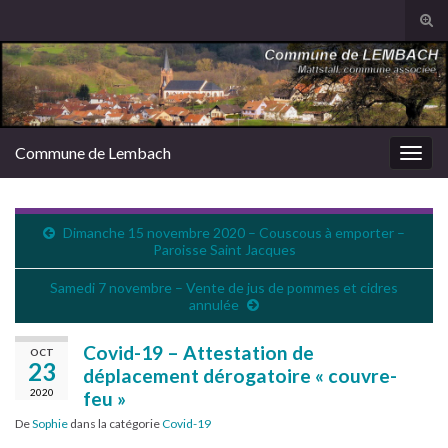
Tog
sear
Search for:
for
Commune de Lembach
Togg
navig
Dimanche 15 novembre 2020 – Couscous à emporter –
Paroisse Saint Jacques
Samedi 7 novembre – Vente de jus de pommes et cidres
annulée
Covid-19 – Attestation de
OCT
23
déplacement dérogatoire « couvre-
2020
feu »
De
Sophie
dans la catégorie
Covid-19