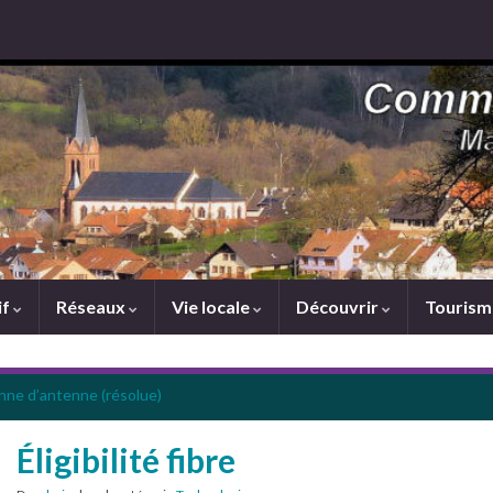
if
Réseaux
Vie locale
Découvrir
Touris
nne d’antenne (résolue)
Éligibilité fibre