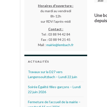
2020
Horaires d'ouverture :
du mardi au vendredi
Une bo
8h-12h
depuis 
sur RDV l'après-midi
Contact :
Tel : 03 88 94 42 84
Fax : 03 88 94 21 45
Mail :
mairie@lembach.fr
ACTUALITÉS
Travaux sur la D27 vers
Langensoultzbach – Lundi 22 juin
Soirée Égalité filles-garçons – Lundi
22 juin 2026
Fermeture de l’accueil de la mairie –
vendredi 15 mai 2026