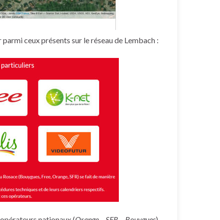
r parmi ceux présents sur le réseau de Lembach :
opérateurs nationaux
(
Orange – SFR – Bouygues
).