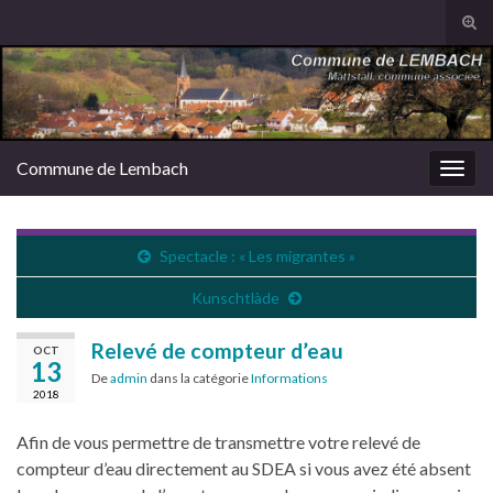
Tog
sear
Search for:
for
Commune de Lembach
Togg
navig
Spectacle : « Les migrantes »
Kunschtlàde
Relevé de compteur d’eau
OCT
13
De
admin
dans la catégorie
Informations
2018
Afin de vous permettre de transmettre votre relevé de
compteur d’eau directement au SDEA si vous avez été absent