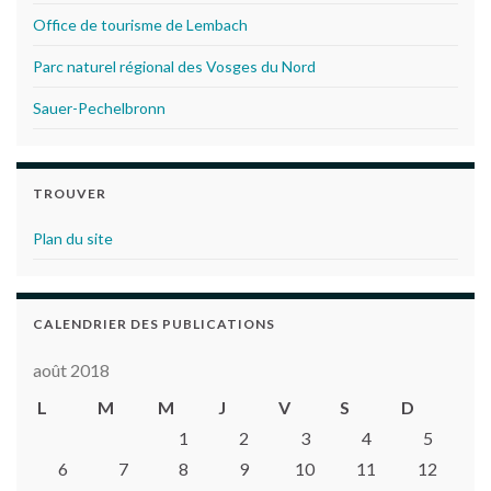
Office de tourisme de Lembach
Parc naturel régional des Vosges du Nord
Sauer-Pechelbronn
TROUVER
Plan du site
CALENDRIER DES PUBLICATIONS
août 2018
L
M
M
J
V
S
D
1
2
3
4
5
6
7
8
9
10
11
12