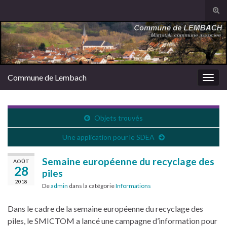
Tog
sear
Search for:
for
Commune de Lembach
Togg
navig
Objets trouvés
Une application pour le SDEA
Semaine européenne du recyclage des
AOÛT
28
piles
2018
De
admin
dans la catégorie
Informations
Dans le cadre de la semaine européenne du recyclage des
piles, le SMICTOM a lancé une campagne d’information pour