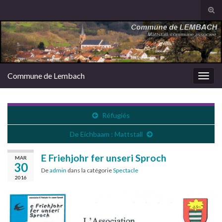
Tog
sear
Search for:
for
Commune de Lembach
Togg
navig
Réfugiés
De Eichbaam : Mattstall
E Friehjohr fer unseri Sproch
MAR
30
De
admin
dans la catégorie
Spectacle
2016